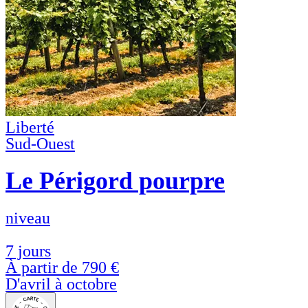
Liberté
Sud-Ouest
Le Périgord pourpre
niveau
7 jours
À partir de
790 €
D'avril à octobre