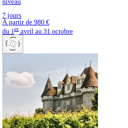
niveau
7 jours
À partir de
980 €
er
du 1
avril au 31 octobre