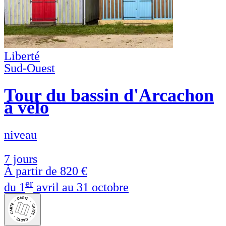
Liberté
Sud-Ouest
Tour du bassin d'Arcachon
à vélo
niveau
7 jours
À partir de
820 €
er
du 1
avril au 31 octobre