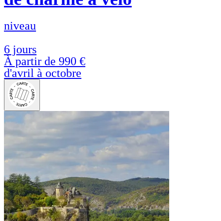
niveau
6 jours
À partir de
990 €
d'avril à octobre