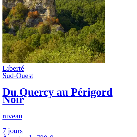
Liberté
Sud-Ouest
Du Quercy au Périgord
Noir
niveau
7 jours