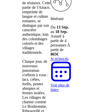
de résineux. Cette
partie de l'Alsace,
empreinte de
langue et culture
Itinérant
romanes, se
distingue par son
Du
13 Sep.
caractère
au
18 Sep.
authentique, loin
Assuré à
des colombages
partir de 4
colorés et des
personnes
À
villages
partir de
traditionnels.
865€
Je m'inscris
Chaque jour, de
nouveaux
panoramas
s'offrent à vous :
lacs, crêtes,
forêts, pentes
Voir plus de
abruptes et
dates
fermes isolées.
Les villages de
charme comme
Le Bonhomme,
Ribeauvillé et