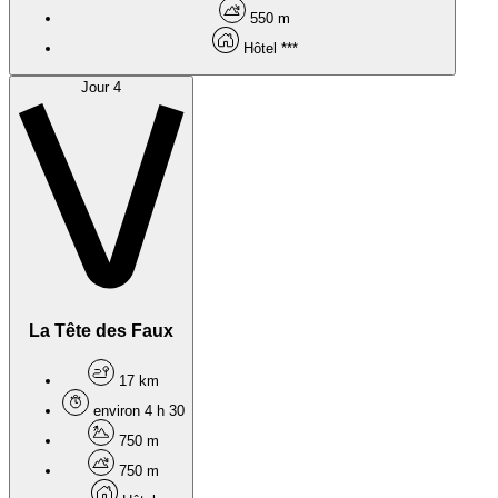
550 m
Hôtel ***
Jour 4
La Tête des Faux
17 km
environ 4 h 30
750 m
750 m