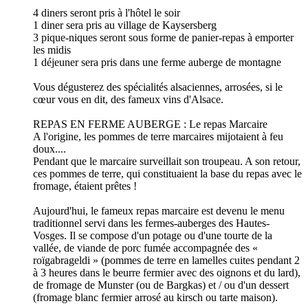
4 diners seront pris à l'hôtel le soir
1 diner sera pris au village de Kaysersberg
3 pique-niques seront sous forme de panier-repas à emporter
les midis
1 déjeuner sera pris dans une ferme auberge de montagne
Vous dégusterez des spécialités alsaciennes, arrosées, si le
cœur vous en dit, des fameux vins d'Alsace.
REPAS EN FERME AUBERGE : Le repas Marcaire
A l'origine, les pommes de terre marcaires mijotaient à feu
doux....
Pendant que le marcaire surveillait son troupeau. A son retour,
ces pommes de terre, qui constituaient la base du repas avec le
fromage, étaient prêtes !
Aujourd'hui, le fameux repas marcaire est devenu le menu
traditionnel servi dans les fermes-auberges des Hautes-
Vosges. Il se compose d'un potage ou d'une tourte de la
vallée, de viande de porc fumée accompagnée des «
roïgabrageldi » (pommes de terre en lamelles cuites pendant 2
à 3 heures dans le beurre fermier avec des oignons et du lard),
de fromage de Munster (ou de Bargkas) et / ou d'un dessert
(fromage blanc fermier arrosé au kirsch ou tarte maison).