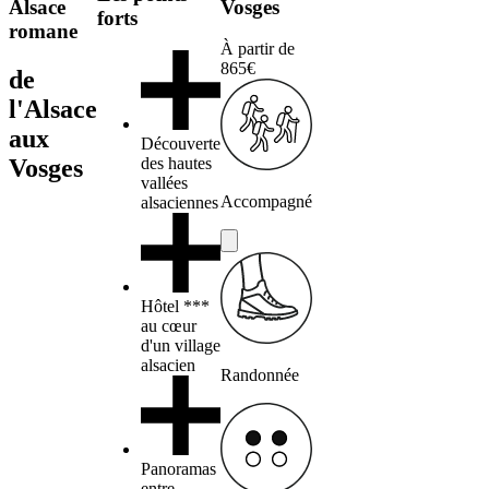
Alsace
Vosges
forts
romane
À partir de
865€
de
l'Alsace
aux
Découverte
Vosges
des hautes
vallées
Accompagné
alsaciennes
Hôtel ***
au cœur
d'un village
alsacien
Randonnée
Panoramas
entre