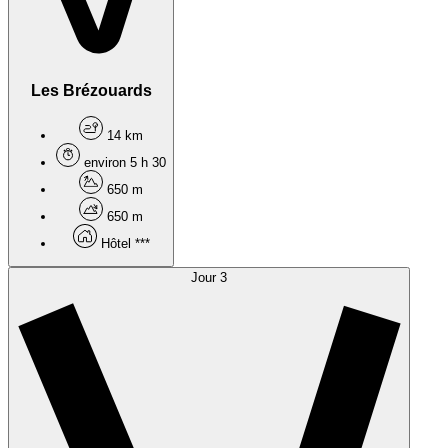
Les Brézouards
14 km
environ 5 h 30
650 m
650 m
Hôtel ***
Jour 3