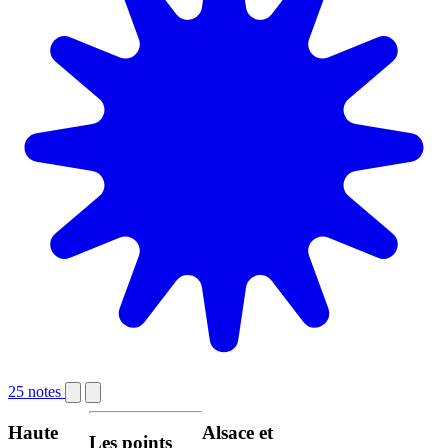
25 notes
Haute
Alsace et
Les points