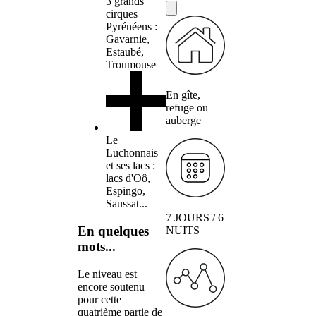
3 grands
cirques
Pyrénéens :
Gavarnie,
Estaubé,
Troumouse
En gîte,
refuge ou
auberge
Le
Luchonnais
et ses lacs :
lacs d'Oô,
Espingo,
Saussat...
7 JOURS / 6
En quelques
NUITS
mots...
Le niveau est
encore soutenu
pour cette
quatrième partie de