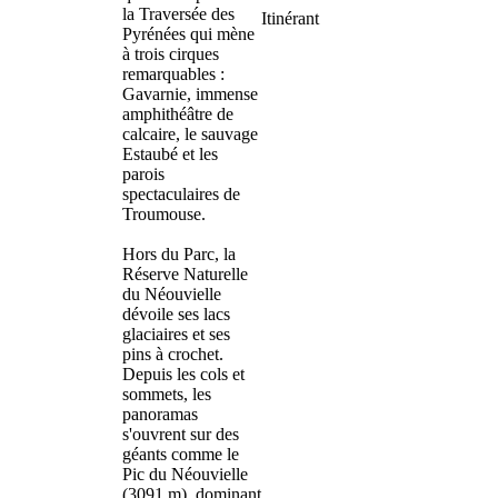
la Traversée des
Itinérant
Pyrénées qui mène
à trois cirques
remarquables :
Gavarnie, immense
amphithéâtre de
calcaire, le sauvage
Estaubé et les
parois
spectaculaires de
Troumouse.
Hors du Parc, la
Réserve Naturelle
du Néouvielle
dévoile ses lacs
glaciaires et ses
pins à crochet.
Depuis les cols et
sommets, les
panoramas
s'ouvrent sur des
géants comme le
Pic du Néouvielle
(3091 m), dominant