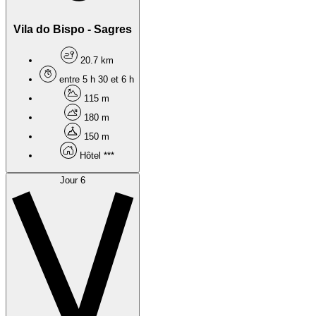
Vila do Bispo - Sagres
20.7 km
entre 5 h 30 et 6 h
115 m
180 m
150 m
Hôtel ***
Jour 6