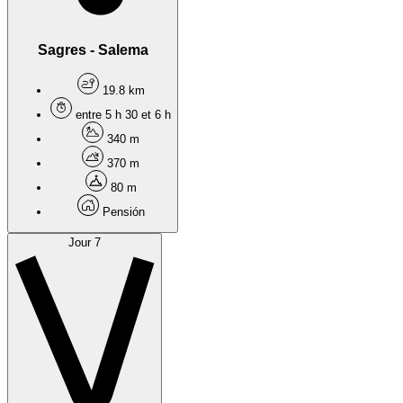
Sagres - Salema
19.8 km
entre 5 h 30 et 6 h
340 m
370 m
80 m
Pensión
Jour 7