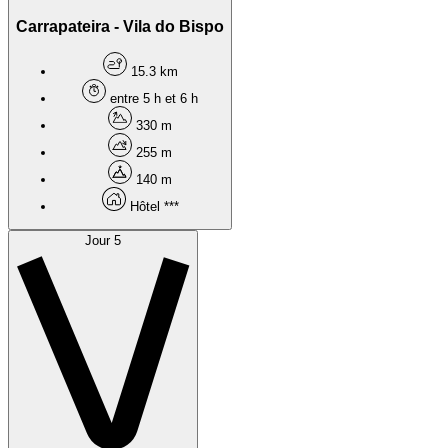
Carrapateira - Vila do Bispo
15.3 km
entre 5 h et 6 h
330 m
255 m
140 m
Hôtel ***
Jour 5