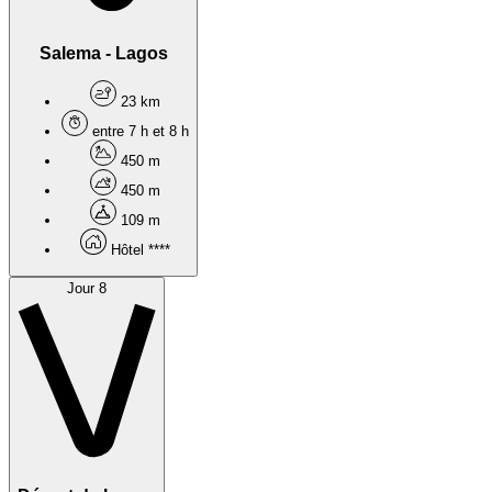
Salema - Lagos
23 km
entre 7 h et 8 h
450 m
450 m
109 m
Hôtel ****
Jour 8