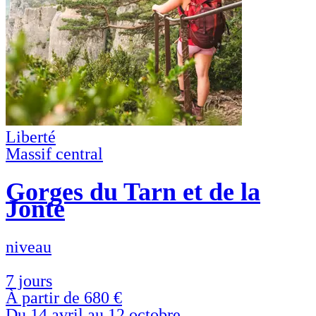
Liberté
Massif central
Gorges du Tarn et de la
Jonte
niveau
7 jours
À partir de
680 €
Du 14 avril au 12 octobre