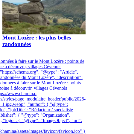
Mont Lozère : les plus belles
randonnées
données à faire sur le Mont Lozère : points de
ne à découvrir, villages Cévenols
 "https://schema.org", "@type": "Article",
 randonnées du Mont Lozère", "description":
ndonnées à faire sur le Mont Lozère : points
moine à découvrir, villages Cévenols
ttps://www.chamina-
les/styles/page_modulaire_header/public/2025-
_1.jpg.webp", "author": { "@type":
", "jobTitle": "Rédacteur / spécialiste
ublisher": { "@type": "Organization",
 "logo": { "@type": "ImageObject", "url":
hamina/assets/images/favicon/favicon.ico" }