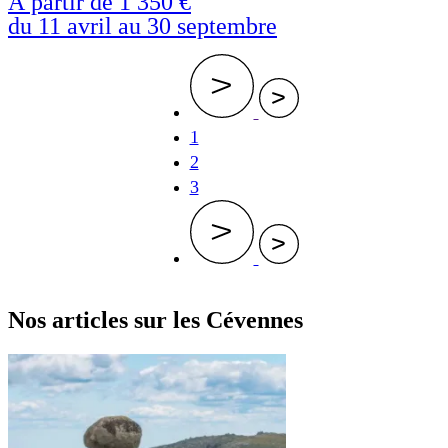
À partir de
1 350 €
du 11 avril au 30 septembre
Page
1
courante
Page
2
Page
3
Nos articles sur les Cévennes