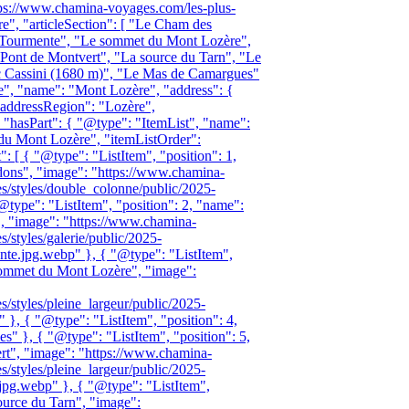
tps://www.chamina-voyages.com/les-plus-
e", "articleSection": [ "Le Cham des
 Tourmente", "Le sommet du Mont Lozère",
Pont de Montvert", "La source du Tarn", "Le
c Cassini (1680 m)", "Le Mas de Camargues"
ce", "name": "Mont Lozère", "address": {
"addressRegion": "Lozère",
 "hasPart": { "@type": "ItemList", "name":
 du Mont Lozère", "itemListOrder":
: [ { "@type": "ListItem", "position": 1,
ns", "image": "https://www.chamina-
les/styles/double_colonne/public/2025-
@type": "ListItem", "position": 2, "name":
, "image": "https://www.chamina-
es/styles/galerie/public/2025-
e.jpg.webp" }, { "@type": "ListItem",
sommet du Mont Lozère", "image":
es/styles/pleine_largeur/public/2025-
}, { "@type": "ListItem", "position": 4,
" }, { "@type": "ListItem", "position": 5,
rt", "image": "https://www.chamina-
es/styles/pleine_largeur/public/2025-
g.webp" }, { "@type": "ListItem",
ource du Tarn", "image":