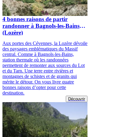
4 bonnes raisons de partir
randonner à Bagnols-les-Bains
(Lozère)
Aux portes des Cévennes, la Lozère dévoile
des paysages emblématiques du Massif
central. Comme à Bagnols-les-Bains,
station thermale où les randonnées
permettent de remonter aux sources du Lot
et du Tarn. Une terre entre rivières et
montagnes de schistes et de granits qui
mérite le détour. On vous livre quatre
bonnes raisons d’opter pour cette
destination.
Découvrir