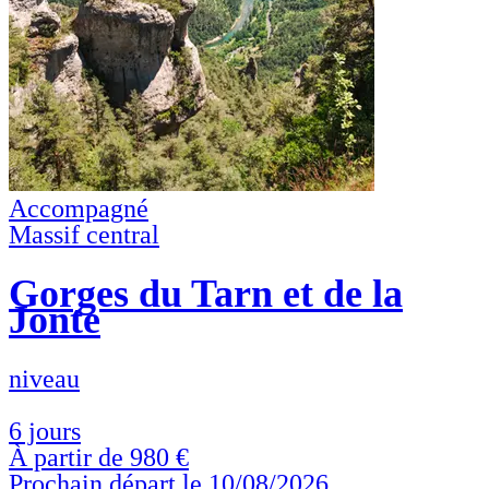
Accompagné
Massif central
Gorges du Tarn et de la
Jonte
niveau
6 jours
À partir de
980 €
Prochain départ le 10/08/2026