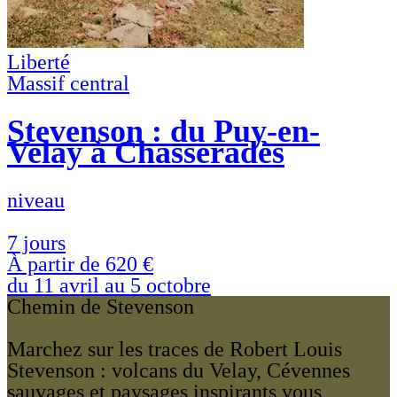
Liberté
Massif central
Stevenson : du Puy-en-
Velay à Chasseradès
niveau
7 jours
À partir de
620 €
du 11 avril au 5 octobre
Chemin de Stevenson
Marchez sur les traces de Robert Louis
Stevenson : volcans du Velay, Cévennes
sauvages et paysages inspirants vous