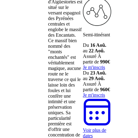
d'Aigüestortes est
situé sur le
versant espagnol
des Pyrénées
centrales et
englobe le massif
Semi-itinérant
des Encantats.
Ce massif bien
Du
16 Aoû.
nommé des
au
22 Aoû.
"monts
Assuré
À
enchantés" est
partir de
990€
véritablement
Je m'inscris
magique, aucune
Du
23 Aoû.
route ne le
au
29 Aoû.
traverse ce qui le
Assuré
À
laisse loin des
partir de
960€
foules et lui
Je m'inscris
confère une
intimité et une
préservation
uniques. Sa
particularité
première est
d'offrir une
Voir plus de
concentration de
dates