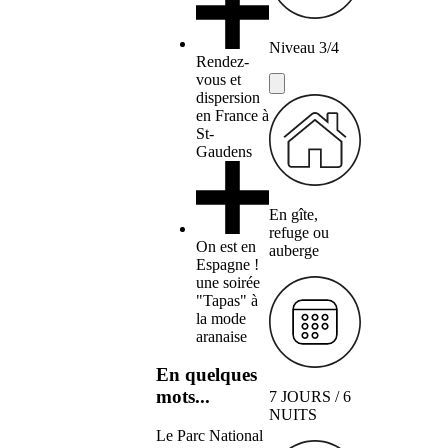
Niveau 3/4
Rendez-
vous et
dispersion
en France à
St-
Gaudens
En gîte,
refuge ou
On est en
auberge
Espagne !
une soirée
"Tapas" à
la mode
aranaise
En quelques
mots...
7 JOURS / 6
NUITS
Le Parc National