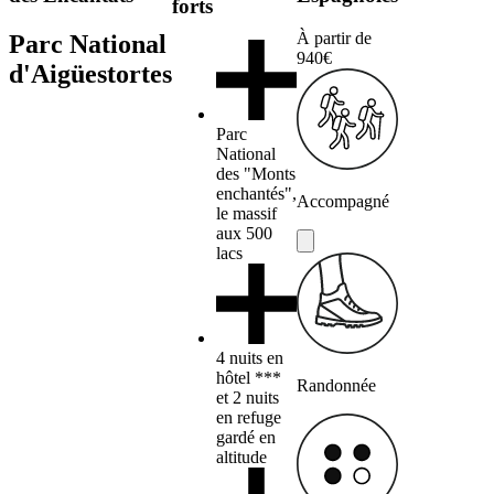
forts
À partir de
Parc National
940€
d'Aigüestortes
Parc
National
des "Monts
enchantés",
Accompagné
le massif
aux 500
lacs
4 nuits en
hôtel ***
Randonnée
et 2 nuits
en refuge
gardé en
altitude