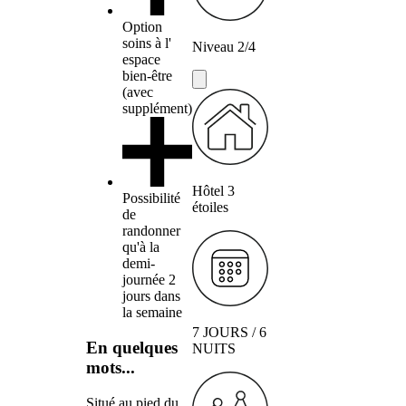
Option
soins à l'
Niveau 2/4
espace
bien-être
(avec
supplément)
Hôtel 3
Possibilité
étoiles
de
randonner
qu'à la
demi-
journée 2
jours dans
la semaine
7 JOURS / 6
En quelques
NUITS
mots...
Situé au pied du