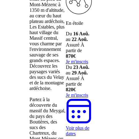
Mont-Mézenc à
1350 m d'altitude,
au cœur du haut
plateau ardéchois,
En étoile
Les Estables, plus
haut village du
Du
16 Aoû.
Massif central,
au
22 Aoû.
vous charme par
Assuré
À
l'environnement
partir de
sauvage de ses
870€
grands espaces.
Je m'inscris
Découvrez les
Du
23 Aoû.
paysages variés
au
29 Aoû.
des sucs du Velay
Assuré
À
et de la montagne
partir de
ardéchoise.
820€
Je m'inscris
Partez à la
découverte du
massif du Meygal,
du pays des
Boutières, des
sucs des
Voir plus de
Chartreux, du
dates
Mont-Mézenc ou