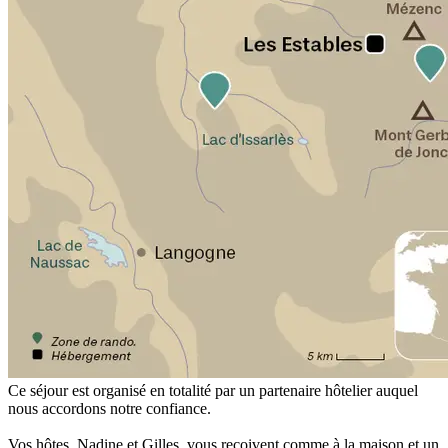
Ce séjour est organisé en totalité par un partenaire hôtelier auquel
nous accordons notre confiance.
Vos hôtes, Nadine et Gilles, vous reçoivent comme à la maison et un